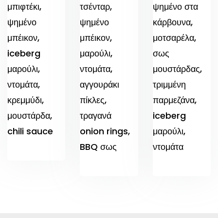
μπιφτέκι,
τσένταρ,
ψημένο στα
ψημένο
ψημένο
κάρβουνα,
μπέικον,
μπέικον,
μοτσαρέλα,
iceberg
μαρούλι,
σως
μαρούλι,
ντομάτα,
μουστάρδας,
ντομάτα,
αγγουράκι
τριμμένη
κρεμμύδι,
πίκλες,
παρμεζάνα,
μουστάρδα,
τραγανά
iceberg
chili sauce
onion rings,
μαρούλι,
BBQ σως
ντομάτα