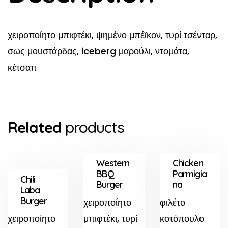
χειροποίητο μπιφτέκι, ψημένο μπέϊκον, τυρί τσένταρ,
σως μουστάρδας, iceberg μαρούλι, ντομάτα,
κέτσαπ
Related
products
Western
Chicken
BBQ
Parmigia
Chili
Burger
na
Laba
Burger
χειροποίητο
φιλέτο
χειροποίητο
μπιφτέκι, τυρί
κοτόπουλο